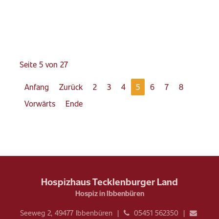
Seite 5 von 27
Anfang
Zurück
2
3
4
5
6
7
8
Vorwärts
Ende
Hospizhaus Tecklenburger Land
Hospiz in Ibbenbüren
Seeweg 2, 49477 Ibbenbüren |
05451 562350 |