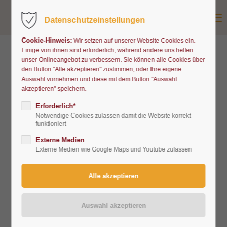
Menu
Datenschutzeinstellungen
Cookie-Hinweis:
Wir setzen auf unserer Website Cookies ein.
Einige von ihnen sind erforderlich, während andere uns helfen
unser Onlineangebot zu verbessern. Sie können alle Cookies über
den Button "Alle akzeptieren" zustimmen, oder Ihre eigene
Auswahl vornehmen und diese mit dem Button "Auswahl
akzeptieren" speichern.
Erforderlich*
Notwendige Cookies zulassen damit die Website korrekt
funktioniert
Externe Medien
Neues aus dem Hospizhaus
Externe Medien wie Google Maps und Youtube zulassen
Tecklenburger Land
Das Leben im Hospiz ist auch fröhlich und bunt.
Regelmäßig finden Veranstaltungen wie Konzerte,