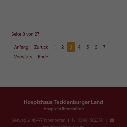
Seite 3 von 27
Anfang
Zurück
1
2
3
4
5
6
7
Vorwärts
Ende
Hospizhaus Tecklenburger Land
Hospiz in Ibbenbüren
Seeweg 2, 49477 Ibbenbüren |
05451 562350 |