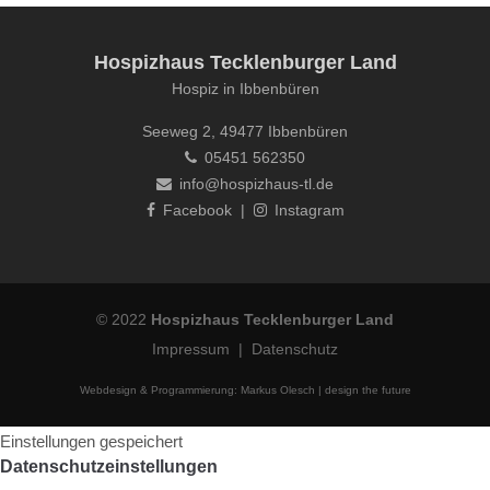
Hospizhaus Tecklenburger Land
Hospiz in Ibbenbüren
Seeweg 2, 49477 Ibbenbüren
05451 562350
info@hospizhaus-tl.de
Facebook
|
Instagram
© 2022
Hospizhaus Tecklenburger Land
Impressum
|
Datenschutz
Webdesign & Programmierung:
Markus Olesch | design the future
Einstellungen gespeichert
Datenschutzeinstellungen