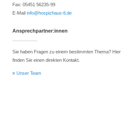
Fax: 05451 56235-99
E-Mail
info@hospizhaus-tl.de
Ansprechpartner:innen
Sie haben Fragen zu einem bestimmten Thema? Hier
finden Sie einen direkten Kontakt.
Unser Team
Sie suchen
ambulante Hilfe und Begleitung
im
Tecklenburger Land? Besuchen Sie auch den
Hospizverein Ibbenbüren e.V.